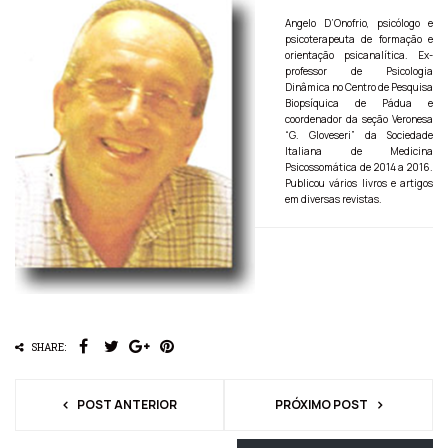
Angelo D’Onofrio, psicólogo e
psicoterapeuta de formação e
orientação psicanalítica. Ex-
professor de Psicologia
Dinâmica no Centro de Pesquisa
Biopsíquica de Pádua e
coordenador da seção Veronesa
“G. Gloveseri” da Sociedade
Italiana de Medicina
Psicossomática de 2014 a 2016.
Publicou vários livros e artigos
em diversas revistas.
SHARE:
POST ANTERIOR
PRÓXIMO POST