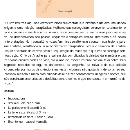
“O livro nos traz algumas vozes femininas que contam sua história a um analista, dando
origem a uma relação terapêutica. Mulheres que conseguiram se envolver totalmente no
jogo, com suas áreas de sombra. A lenta recomposição das tramas de suas próprias vidas
vai se desenvolvendo aos poucos, enquanto o terapeuta escuta, interpreta e dá novas
interpretações. Num consultório, vozes femininas se alternam e contam sua história para
um analista, resultando num relacionamento terapêutico. Seguir o caminho da análise
requer a vontade de conviver com a inquietação da mudança, o que não se consegue sem
frustração. O fio de Ariadne para sairem dos complicados labirintos da memória e das
perigosas encruzilhadas da vida, era a análise: espaço no qual podiam falar sobre seus
segredos nascidos do orgulho, da derrota, da vergonha, da raiva e da sua solidão
circundada por muros de silêncio e mal-estar. Algumas não gostariam de voltar ao seu
passado, mas era a única possibilidade de re-cruzar pensamentos, imagens, emoções, que
são continuamente criadas e desfeitas dentro de nós e que representam o murmúrio da
vida…”
Indice
Introduzione
Storia di uomini e di cani
La perfezione: il caso di Erica
La tenerezza: il caso di Silvia
Il teatro da camera: il caso di Sara
Il contorno: il caso di Marcella