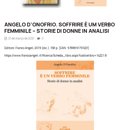
ANGELO D’ONOFRIO. SOFFRIRE È UM VERBO
FEMMINILE – STORIE DI DONNE IN ANALISI
21 de março de 2021
0
Editore: Franco Angeli, 2019 (dic.). 158 p. [EAN: 9788891791221]
https://www.francoangeli.it/Ricerca/Scheda_libro.aspx?codicelibro=1422.1.8